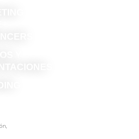
TING
E
ENCERS
OS Y
NTACIONES
DING
ón,