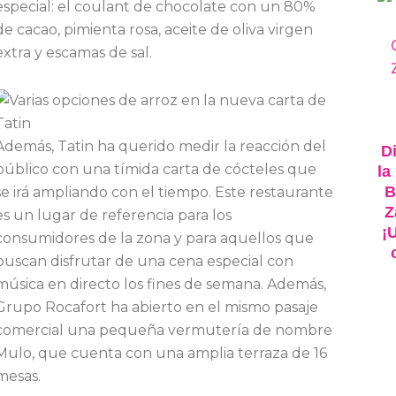
especial: el coulant de chocolate con un 80%
de cacao, pimienta rosa, aceite de oliva virgen
extra y escamas de sal.
Además, Tatin ha querido medir la reacción del
Di
público con una tímida carta de cócteles que
la
B
se irá ampliando con el tiempo. Este restaurante
Z
es un lugar de referencia para los
¡
consumidores de la zona y para aquellos que
buscan disfrutar de una cena especial con
música en directo los fines de semana. Además,
Grupo Rocafort ha abierto en el mismo pasaje
comercial una pequeña vermutería de nombre
Mulo, que cuenta con una amplia terraza de 16
mesas.