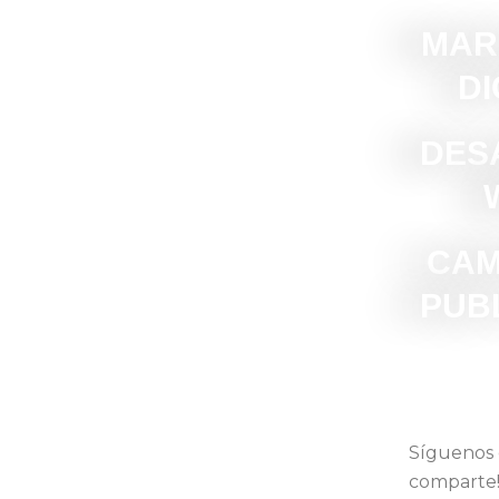
MAR
DI
DES
CAM
PUBL
Síguenos
comparte!