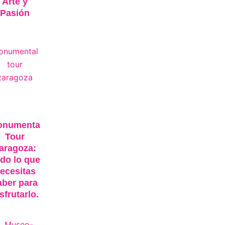
Arte y
Pasión
onumental
Tour
aragoza:
do lo que
ecesitas
aber para
sfrutarlo.