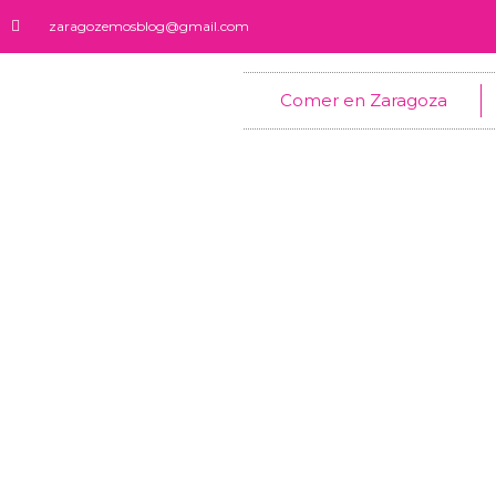
Ir
zaragozemosblog@gmail.com
al
contenido
Comer en Zaragoza