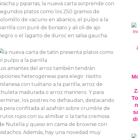
siracha y piparras, la nueva carta sorprende con
segundos platos como los 250 gramos de
solomillo de vacuno en abanico, el pulpo a la
parrilla con puré de boniato y ali oli de ajo
negro o el lagarto de duroc en salsa gaucha.
Los amantes del arroz también tendrán
opciones heterogéneas para elegir: risotto
M
milanesa con tuétano a la parrilla, arroz de
Z
chuleta madurada o arroz marinero. Y para
To
terminar, los postres no defraudan, destacando
n
la pera confitada al azafrán sobre crumble de
s
frutos rojos con su almíbar o la tarta cremosa
di
de Nutella y queso en cama de brownie con
pistachos. Además, hay una novedad muy