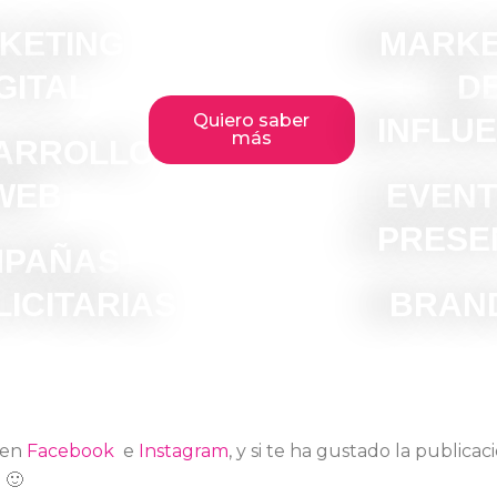
KETING
MARKE
GITAL
D
Quiero saber
INFLU
más
ARROLLO
WEB
EVENT
PRESE
PAÑAS
ICITARIAS
BRAN
 en
Facebook
e
Instagram
, y si te ha gustado la publicaci
 🙂