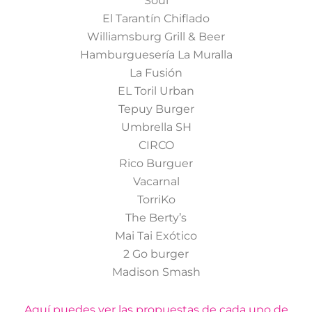
Soul
El Tarantín Chiflado
Williamsburg Grill & Beer
Hamburguesería La Muralla
La Fusión
EL Toril Urban
Tepuy Burger
Umbrella SH
CIRCO
Rico Burguer
Vacarnal
TorriKo
The Berty’s
Mai Tai Exótico
2 Go burger
Madison Smash
Aquí puedes ver las propuestas de cada uno de