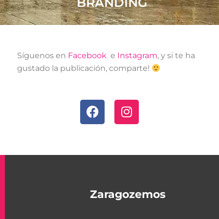
BRANDING
Síguenos en
Facebook
e
Instagram
, y si te ha
gustado la publicación, comparte!
F
I
a
n
c
s
e
t
b
a
o
g
o
r
k
a
Zaragozemos
m