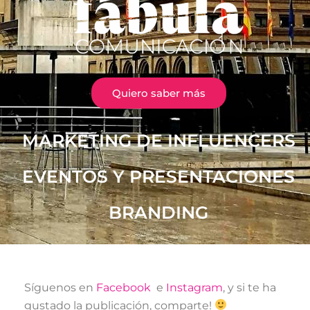
Quiero saber más
MARKETING DE INFLUENCERS
EVENTOS Y PRESENTACIONES
BRANDING
Síguenos en
Facebook
e
Instagram
, y si te ha
gustado la publicación, comparte!