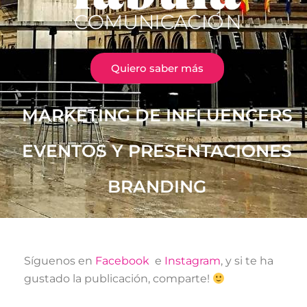
Quiero saber más
MARKETING DE INFLUENCERS
EVENTOS Y PRESENTACIONES
BRANDING
Síguenos en
Facebook
e
Instagram
, y si te ha
gustado la publicación, comparte!